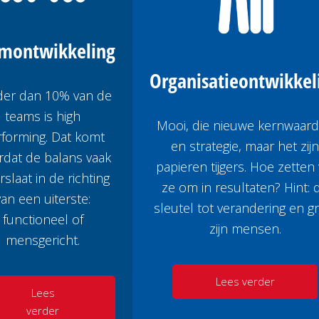
am
ontwikkeling
Organisatie
ontwikkel
der dan 10% van de
teams is high
Mooi, die nieuwe kernwaar
forming. Dat komt
en strategie, maar het zij
dat de balans vaak
papieren tijgers. Hoe zetten
slaat in de richting
ze om in resultaten? Hint: 
van een uiterste:
sleutel tot verandering en g
functioneel of
zijn mensen.
mensgericht.
Lees verder
Lees
verder