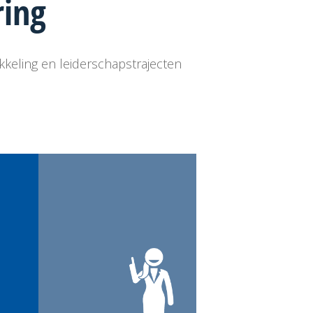
ring
ikkeling en leiderschapstrajecten