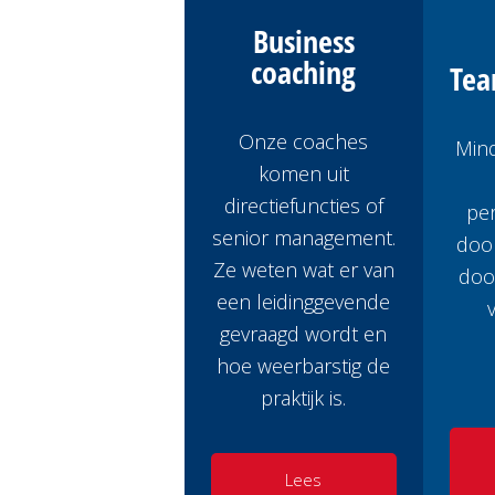
Business
coaching
Te
Onze coaches
Min
komen uit
directiefuncties of
per
senior management.
door
Ze weten wat er van
door
een leidinggevende
gevraagd wordt en
hoe weerbarstig de
praktijk is.
Lees