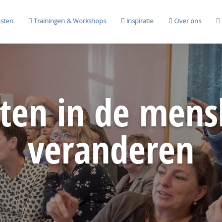
sten
Trainingen & Workshops
Inspiratie
Over ons
sten in de
mens
veranderen