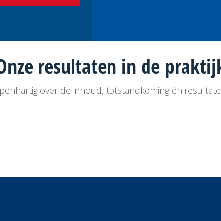
Onze
resultaten
in de praktij
openhartig over de inhoud, totstandkoming én resultat