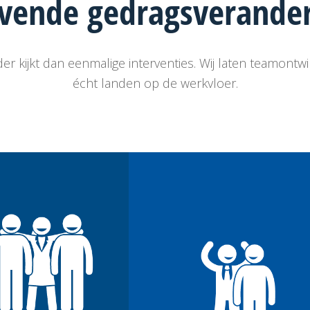
jvende
gedragsverande
der kijkt dan eenmalige interventies. Wij laten teamontw
écht landen op de werkvloer.