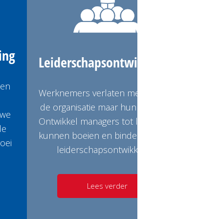
ing
Leiderschaps
ontwikkeling
den
Werknemers verlaten meestal niet
n
de organisatie maar hun manager.
 we
Ontwikkel managers tot leiders die
de
kunnen boeien en binden middels
roei
leiderschapsontwikkeling.
Lees verder