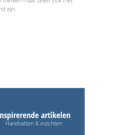
ale merken maar zeker ook met
d zijn.
Inspirerende artikelen
Handvatten & inzichten