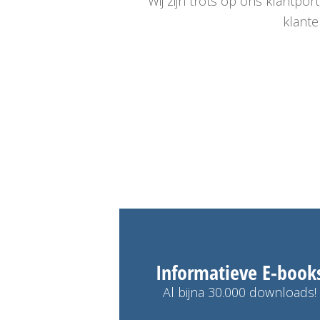
Wij zijn trots op ons klantp
klante
Informatieve E-book
Al bijna 30.000 downloads!