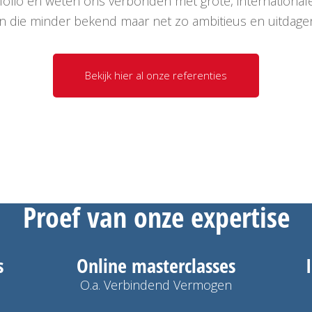
ortfolio en weten ons verbonden met grote, internation
n die minder bekend maar net zo ambitieus en uitdagen
Bekijk hier al onze referenties
Proef van onze
expertise
s
Online masterclasses
O.a. Verbindend Vermogen