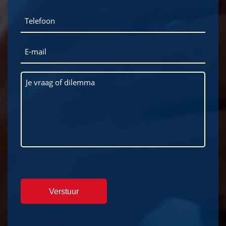
Telefoon
E-
mailadres
Vraag
business
coaching
hotline