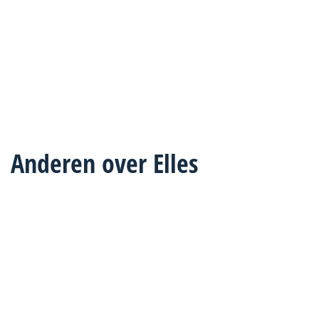
Ze laat je ontdekken wat je echt wilt;
ondersteunt je én daagt je uit om zelf in
beweging te komen.
Bekijk het profiel van Elles >>
Anderen over Elles