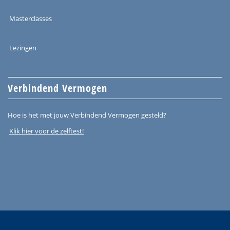
Masterclasses
Lezingen
Verbindend Vermogen
Hoe is het met jouw Verbindend Vermogen gesteld?
Klik hier voor de zelftest!