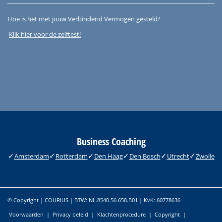
Hoe is het met jouw Verbindend Vermogen gesteld?
Klik hier voor de zelftest!
Business Coaching
Amsterdam
Rotterdam
Den Haag
Den Bosch
Utrecht
Zwolle
© Copyright | COURIUS | BTW: NL.8540.56.658.B01 | KvK: 60778636
Voorwaarden
|
Privacy beleid
|
Klachtenprocedure
|
Copyright
|