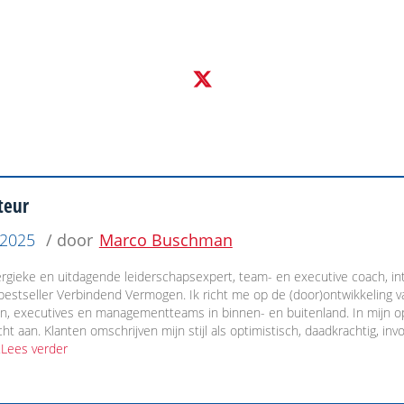
teur
 2025
/ door
Marco Buschman
rgieke en uitdagende leiderschapsexpert, team- en executive coach, inter
bestseller Verbindend Vermogen. Ik richt me op de (door)ontwikkeling 
n, executives en managementteams in binnen- en buitenland. In mijn op
ht aan. Klanten omschrijven mijn stijl als optimistisch, daadkrachtig, in
.
Lees verder