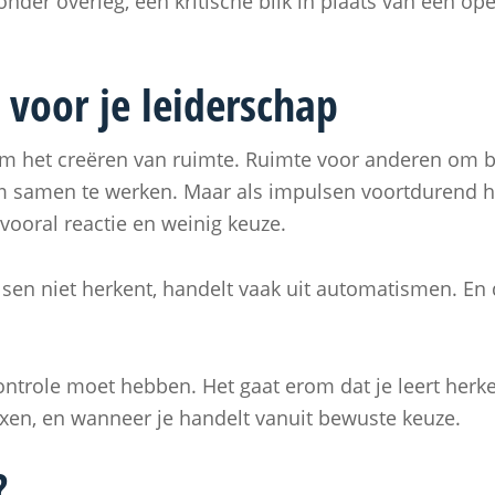
onder overleg, een kritische blik in plaats van een op
 voor je leiderschap
om het creëren van ruimte. Ruimte voor anderen om bij
om samen te werken. Maar als impulsen voortdurend 
 vooral reactie en weinig keuze.
lsen niet herkent, handelt vaak uit automatismen. En da
 controle moet hebben. Het gaat erom dat je leert her
xen, en wanneer je handelt vanuit bewuste keuze.
?