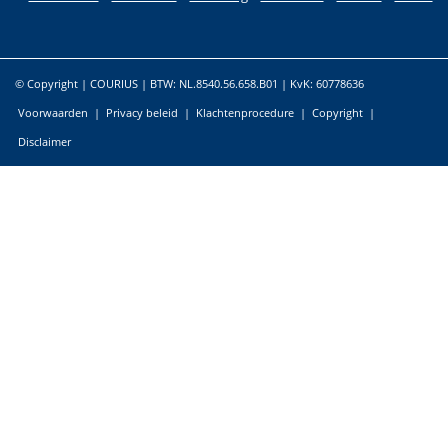
© Copyright | COURIUS | BTW: NL.8540.56.658.B01 | KvK: 60778636
Voorwaarden
|
Privacy beleid
|
Klachtenprocedure
|
Copyright
|
Disclaimer