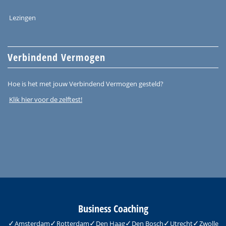
Lezingen
Verbindend Vermogen
Hoe is het met jouw Verbindend Vermogen gesteld?
Klik hier voor de zelftest!
Business Coaching
Amsterdam
Rotterdam
Den Haag
Den Bosch
Utrecht
Zwolle