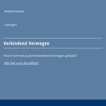
Masterclasses
Lezingen
Verbindend Vermogen
Hoe is het met jouw Verbindend Vermogen gesteld?
Klik hier voor de zelftest!