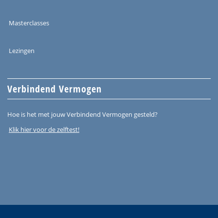
Masterclasses
Lezingen
Verbindend Vermogen
Hoe is het met jouw Verbindend Vermogen gesteld?
Klik hier voor de zelftest!