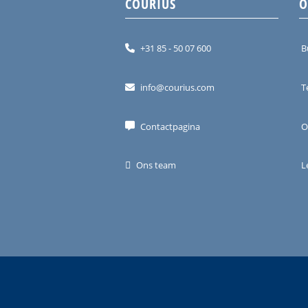
COURIUS
O
+31 85 - 50 07 600
B
info@courius.com
T
Contactpagina
O
Ons team
L