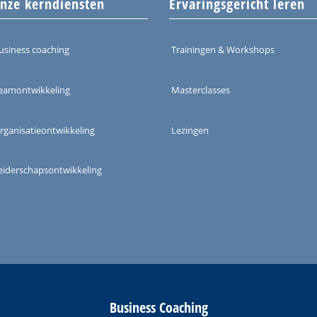
nze kerndiensten
Ervaringsgericht leren
usiness coaching
Trainingen & Workshops
eamontwikkeling
Masterclasses
rganisatieontwikkeling
Lezingen
eiderschapsontwikkeling
Business Coaching