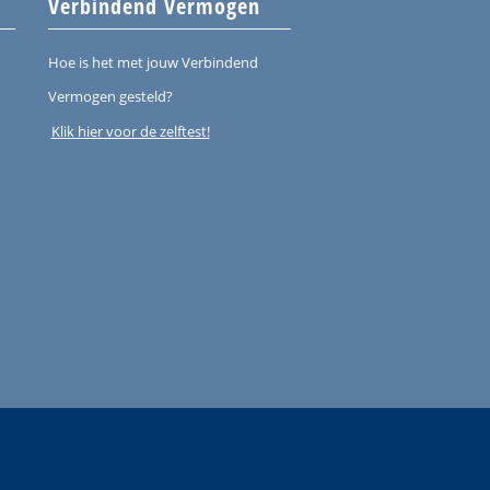
Verbindend Vermogen
Hoe is het met jouw Verbindend
Vermogen gesteld?
Klik hier voor de zelftest!