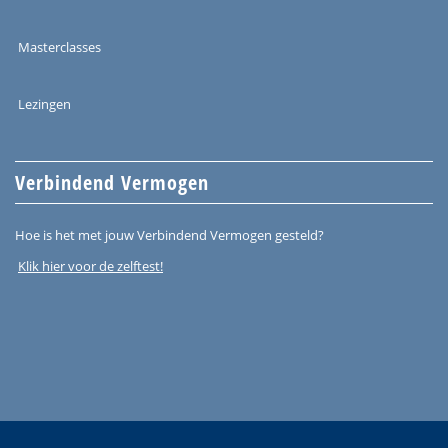
Masterclasses
Lezingen
Verbindend Vermogen
Hoe is het met jouw Verbindend Vermogen gesteld?
Klik hier voor de zelftest!