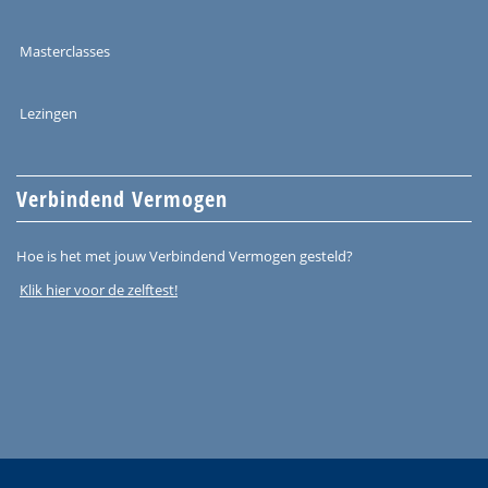
Masterclasses
Lezingen
Verbindend Vermogen
Hoe is het met jouw Verbindend Vermogen gesteld?
Klik hier voor de zelftest!