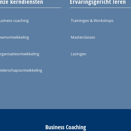
nze kerndiensten
Ervaringsgericht leren
usiness coaching
Trainingen & Workshops
eamontwikkeling
Masterclasses
rganisatieontwikkeling
Lezingen
eiderschapsontwikkeling
Business Coaching