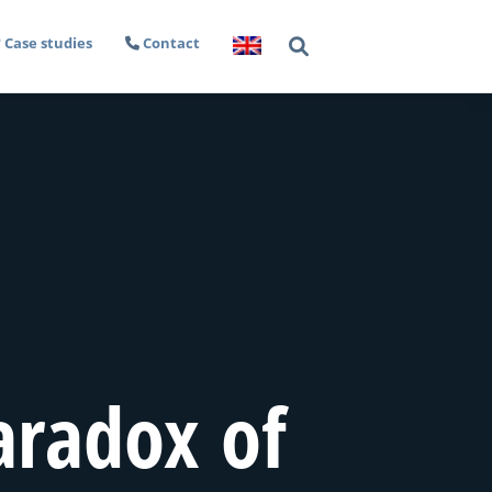
Case studies
Contact
aradox of