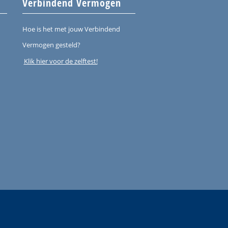
Verbindend Vermogen
Hoe is het met jouw Verbindend
Vermogen gesteld?
Klik hier voor de zelftest!