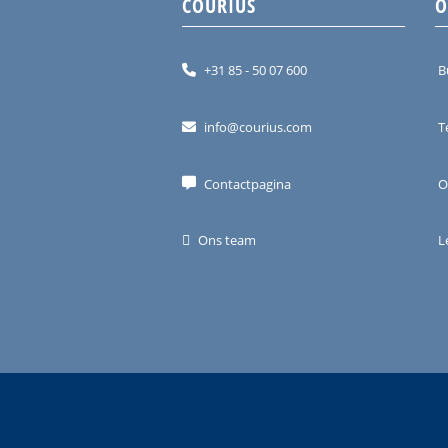
COURIUS
O
+31 85 - 50 07 600
B
info@courius.com
T
Contactpagina
O
Ons team
L