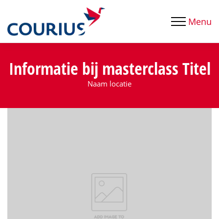
Menu
Informatie bij masterclass
Titel
Naam locatie