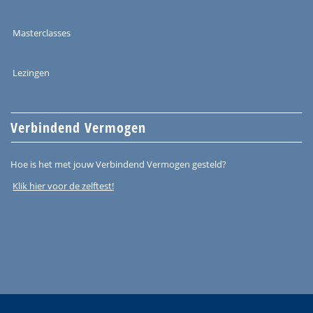
Masterclasses
Lezingen
Verbindend Vermogen
Hoe is het met jouw Verbindend Vermogen gesteld?
Klik hier voor de zelftest!