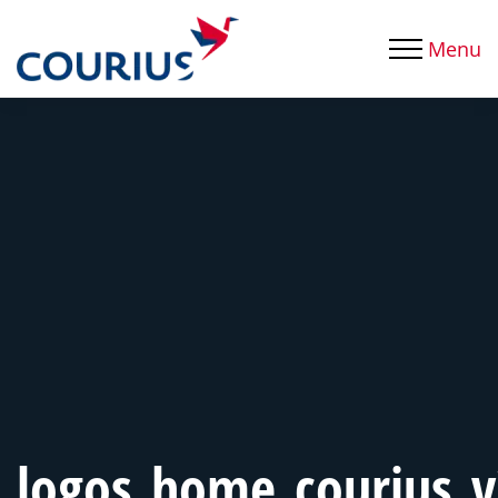
Menu
logos_home_courius_v