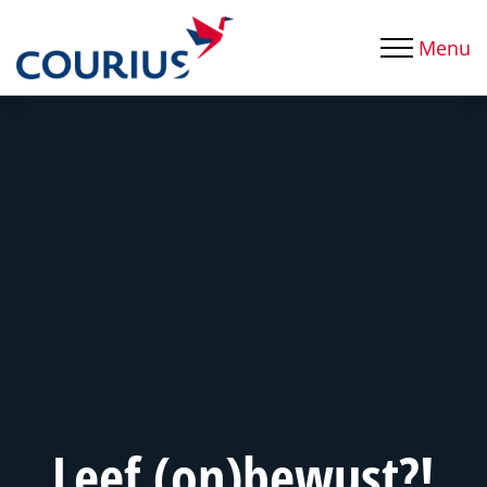
Menu
Leef (on)bewust?!