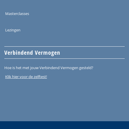
Masterclasses
Lezingen
Verbindend Vermogen
Hoe is het met jouw Verbindend Vermogen gesteld?
Klik hier voor de zelftest!