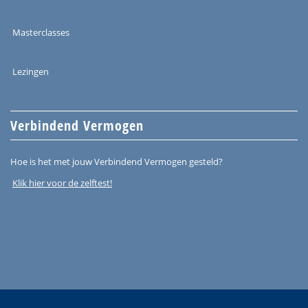
Masterclasses
Lezingen
Verbindend Vermogen
Hoe is het met jouw Verbindend Vermogen gesteld?
Klik hier voor de zelftest!