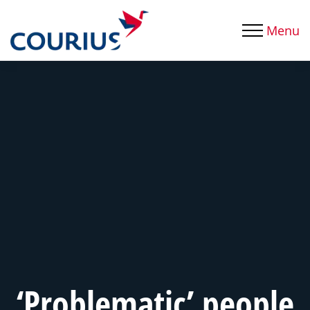
Menu
‘Problematic’ people