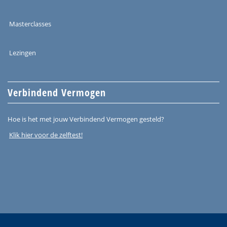
Masterclasses
Lezingen
Verbindend Vermogen
Hoe is het met jouw Verbindend Vermogen gesteld?
Klik hier voor de zelftest!