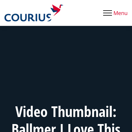
Menu
Video Thumbnail:
Ballmer I Love This