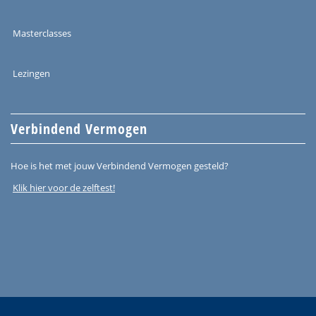
Masterclasses
Lezingen
Verbindend Vermogen
Hoe is het met jouw Verbindend Vermogen gesteld?
Klik hier voor de zelftest!