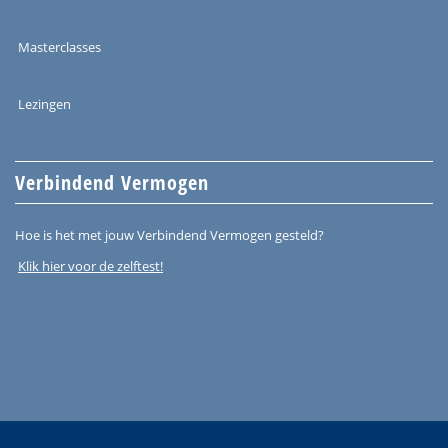
Masterclasses
Lezingen
Verbindend Vermogen
Hoe is het met jouw Verbindend Vermogen gesteld?
Klik hier voor de zelftest!