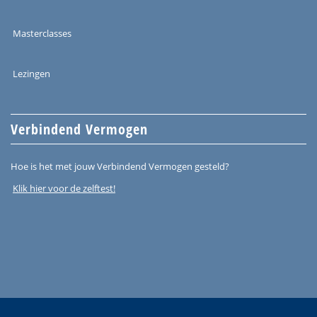
Masterclasses
Lezingen
Verbindend Vermogen
Hoe is het met jouw Verbindend Vermogen gesteld?
Klik hier voor de zelftest!