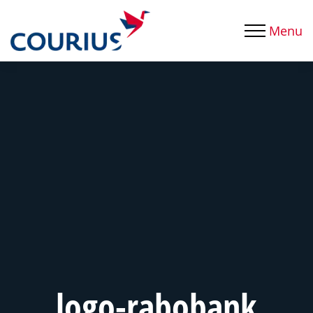
Menu
logo-rabobank