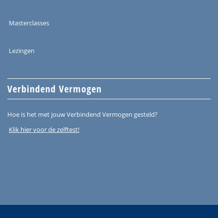
Masterclasses
Lezingen
Verbindend Vermogen
Hoe is het met jouw Verbindend Vermogen gesteld?
Klik hier voor de zelftest!