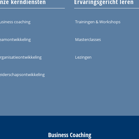
nze kerndiensten
Ervaringsgericht leren
usiness coaching
Trainingen & Workshops
eamontwikkeling
Masterclasses
rganisatieontwikkeling
Lezingen
eiderschapsontwikkeling
Business Coaching