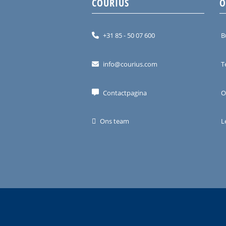
COURIUS
O
+31 85 - 50 07 600
B
info@courius.com
T
Contactpagina
O
Ons team
L