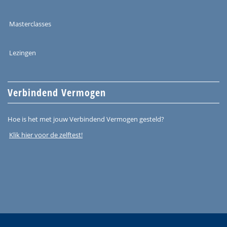
Masterclasses
Lezingen
Verbindend Vermogen
Hoe is het met jouw Verbindend Vermogen gesteld?
Klik hier voor de zelftest!