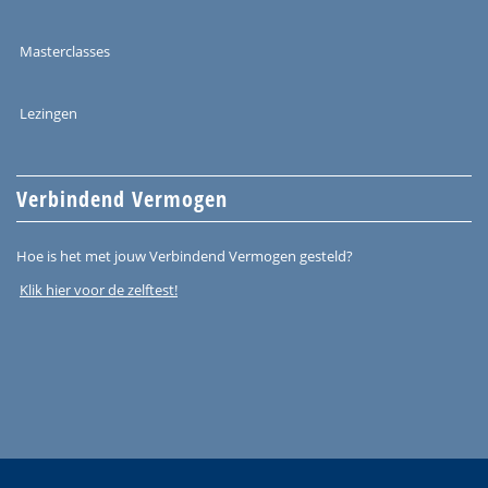
Masterclasses
Lezingen
Verbindend Vermogen
Hoe is het met jouw Verbindend Vermogen gesteld?
Klik hier voor de zelftest!