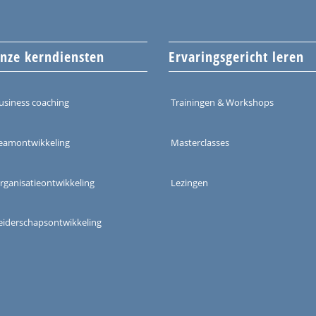
nze kerndiensten
Ervaringsgericht leren
usiness coaching
Trainingen & Workshops
eamontwikkeling
Masterclasses
rganisatieontwikkeling
Lezingen
eiderschapsontwikkeling