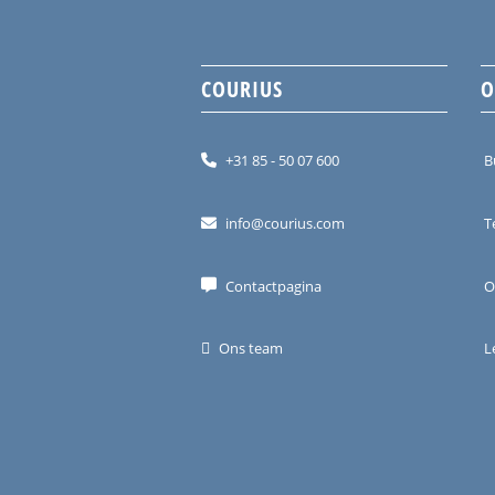
COURIUS
O
+31 85 - 50 07 600
B
info@courius.com
T
Contactpagina
O
Ons team
L