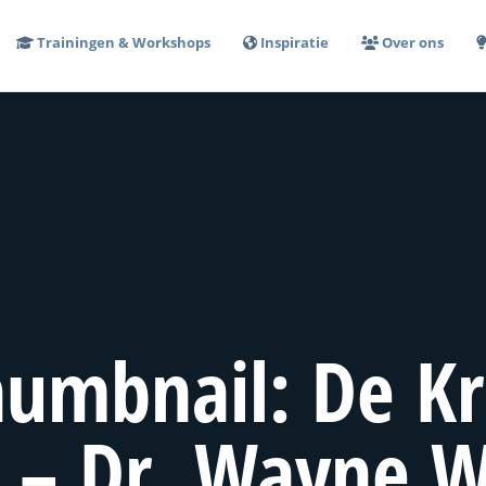
Trainingen & Workshops
Inspiratie
Over ons
humbnail: De Kr
e – Dr. Wayne W