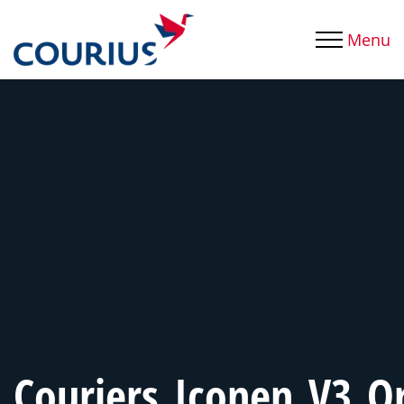
Menu
Couriers_Iconen_V3_Or