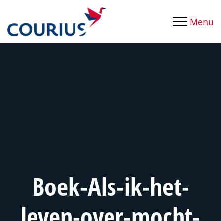
Menu
Boek-Als-ik-het-
leven-over-mocht-