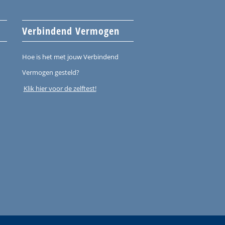
Verbindend Vermogen
Hoe is het met jouw Verbindend
Vermogen gesteld?
Klik hier voor de zelftest!