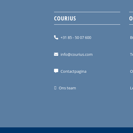
COURIUS
O
+31 85 - 50 07 600
B
info@courius.com
T
Contactpagina
O
Ons team
L