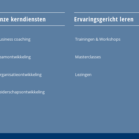
nze kerndiensten
Ervaringsgericht leren
usiness coaching
Trainingen & Workshops
eamontwikkeling
Masterclasses
rganisatieontwikkeling
Lezingen
eiderschapsontwikkeling