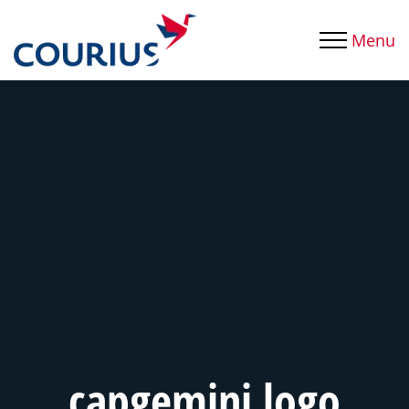
Menu
capgemini logo