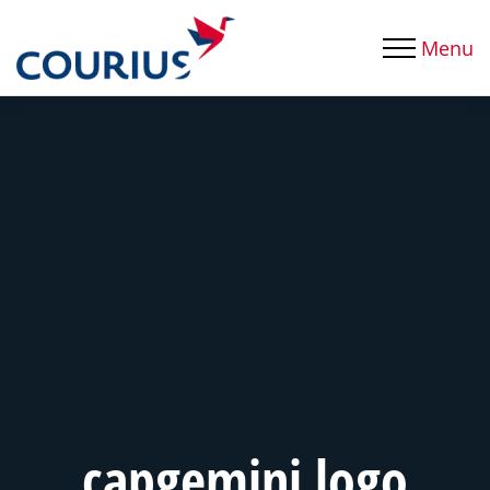
Menu
capgemini logo