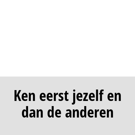
technologische ontwikkelingen zoals Artificial
Intelligence en Robotisering koersbepalend zijn.
Maar denk ook aan de overheid die zich verder
terugtrekt met meer focus op zelfredzaamheid en
actief burgerschap, veranderingen in zorg &
gezondheid en de impact van wereldwijde
vraagstukken over thema’s als milieu,
duurzaamheid, grondstoffen en CO2 uitstoot.
Ken eerst
jezelf
en
dan de anderen