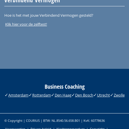
Verbindend Vermogen
Hoe is het met jouw Verbindend Vermogen gesteld?
Klik hier voor de zelftest!
Business Coaching
Amsterdam
Rotterdam
Den Haag
Den Bosch
Utrecht
Zwolle
© Copyright | COURIUS | BTW: NL.8540.56.658.B01 | KvK: 60778636
Voorwaarden
|
Privacy beleid
|
Klachtenprocedure
|
Copyright
|