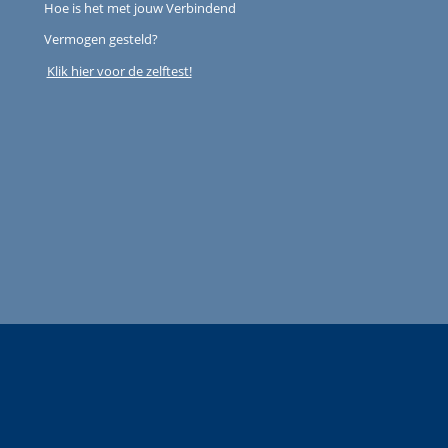
Hoe is het met jouw Verbindend
Vermogen gesteld?
Klik hier voor de zelftest!