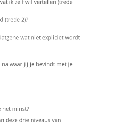
t ik zelf wil vertellen (trede
d (trede 2)?
 datgene wat niet expliciet wordt
a waar jij je bevindt met je
 het minst?
an deze drie niveaus van