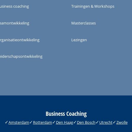
usiness coaching
Trainingen & Workshops
eamontwikkeling
Masterclasses
rganisatieontwikkeling
Lezingen
eiderschapsontwikkeling
Business Coaching
Amsterdam
Rotterdam
Den Haag
Den Bosch
Utrecht
Zwolle