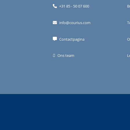
+31 85 - 50 07 600
B
info@courius.com
T
Contactpagina
O
Ons team
L