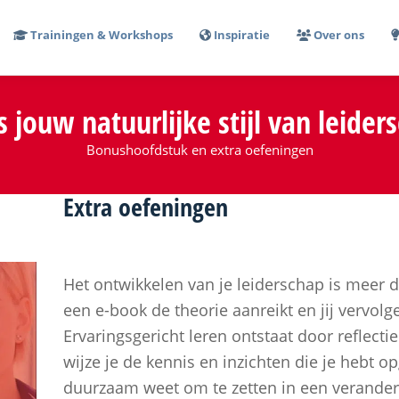
Trainingen & Workshops
Inspiratie
Over ons
is jouw
natuurlijke stijl
van
leider
Bonushoofdstuk en extra oefeningen
Extra
oefeningen
Het ontwikkelen van je leiderschap is meer d
een e-book de theorie aanreikt en jij vervolg
Ervaringsgericht leren ontstaat door reflecti
wijze je de kennis en inzichten die je hebt 
duurzaam weet om te zetten in een verander