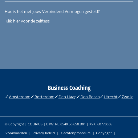
Hoe is het met jouw Verbindend Vermogen gesteld?
Klik hier voor de zelftest!
Business Coaching
Amsterdam
Rotterdam
Den Haag
Den Bosch
Utrecht
Zwolle
© Copyright | COURIUS | BTW: NL.8540.56.658.B01 | KvK: 60778636
Voorwaarden
|
Privacy beleid
|
Klachtenprocedure
|
Copyright
|